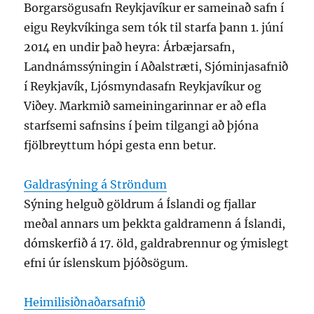
Borgarsögusafn Reykjavíkur er sameinað safn í
eigu Reykvíkinga sem tók til starfa þann 1. júní
2014 en undir það heyra: Árbæjarsafn,
Landnámssýningin í Aðalstræti, Sjóminjasafnið
í Reykjavík, Ljósmyndasafn Reykjavíkur og
Viðey. Markmið sameiningarinnar er að efla
starfsemi safnsins í þeim tilgangi að þjóna
fjölbreyttum hópi gesta enn betur.
Galdrasýning á Ströndum
Sýning helguð göldrum á Íslandi og fjallar
meðal annars um þekkta galdramenn á Íslandi,
dómskerfið á 17. öld, galdrabrennur og ýmislegt
efni úr íslenskum þjóðsögum.
Heimilisiðnaðarsafnið