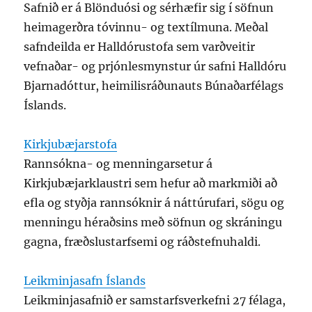
Safnið er á Blönduósi og sérhæfir sig í söfnun
heimagerðra tóvinnu- og textílmuna. Meðal
safndeilda er Halldórustofa sem varðveitir
vefnaðar- og prjónlesmynstur úr safni Halldóru
Bjarnadóttur, heimilisráðunauts Búnaðarfélags
Íslands.
Kirkjubæjarstofa
Rannsókna- og menningarsetur á
Kirkjubæjarklaustri sem hefur að markmiði að
efla og styðja rannsóknir á náttúrufari, sögu og
menningu héraðsins með söfnun og skráningu
gagna, fræðslustarfsemi og ráðstefnuhaldi.
Leikminjasafn Íslands
Leikminjasafnið er samstarfsverkefni 27 félaga,