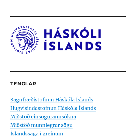
TENGLAR
Sagnfræðistofnun Háskóla Íslands
Hugvísindastofnun Háskóla Íslands
Miðstöð einsögurannsókna
Miðstöð munnlegrar sögu
Íslandssaga í greinum