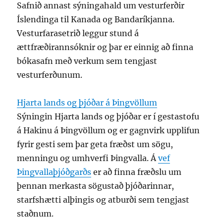
Safnið annast sýningahald um vesturferðir
Íslendinga til Kanada og Bandaríkjanna.
Vesturfarasetrið leggur stund á
ættfræðirannsóknir og þar er einnig að finna
bókasafn með verkum sem tengjast
vesturferðunum.
Hjarta lands og þjóðar á Þingvöllum
Sýningin Hjarta lands og þjóðar er í gestastofu
á Hakinu á Þingvöllum og er gagnvirk upplifun
fyrir gesti sem þar geta fræðst um sögu,
menningu og umhverfi Þingvalla. Á
vef
Þingvallaþjóðgarðs
er að finna fræðslu um
þennan merkasta sögustað þjóðarinnar,
starfshætti alþingis og atburði sem tengjast
staðnum.