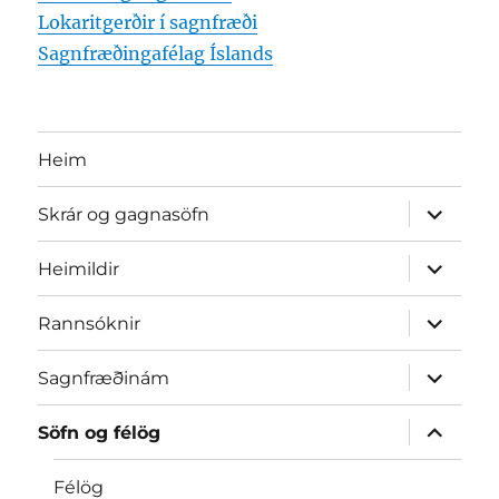
Lokaritgerðir í sagnfræði
Sagnfræðingafélag Íslands
Heim
expand
Skrár og gagnasöfn
child
menu
expand
Heimildir
child
menu
expand
Rannsóknir
child
menu
expand
Sagnfræðinám
child
menu
expand
Söfn og félög
child
menu
Félög