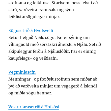
stofnana og leikhúsa. Starfsemi þess felst í að
skrá, varðveita, rannsaka og sýna
leiklistarsögulegar minjar.
Sögusetrið á Hvolsvelli
Setur helgað Njáls sögu. Þar er sýning um
víkingaöld með sérstakri áherslu á Njálu. Setrið
skipuleggur ferðir á Njáluslóðir. Þar er einnig
kaupfélags- og veiðisafn.
Vegminjasafn
Menningar- og fræðslustofnun sem miðar að
því að varðveita minjar um vegagerð á Íslandi
og miðla sögu hennar.
Vesturfarasetrið á Hofsósi