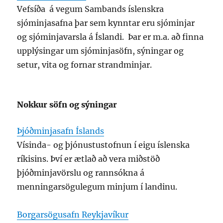
Vefsíða á vegum Sambands íslenskra
sjóminjasafna þar sem kynntar eru sjóminjar
og sjóminjavarsla á Íslandi. Þar er m.a. að finna
upplýsingar um sjóminjasöfn, sýningar og
setur, vita og fornar strandminjar.
Nokkur söfn og sýningar
Þjóðminjasafn Íslands
Vísinda- og þjónustustofnun í eigu íslenska
ríkisins. Því er ætlað að vera miðstöð
þjóðminjavörslu og rannsókna á
menningarsögulegum minjum í landinu.
Borgarsögusafn Reykjavíkur