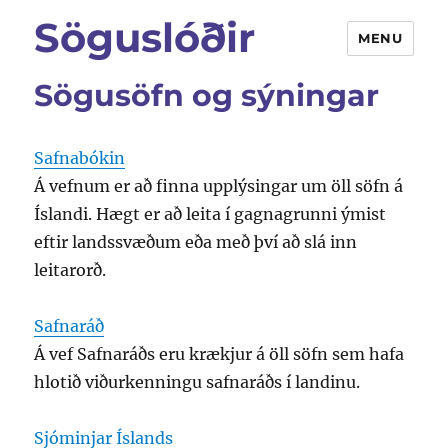
Söguslóðir
MENU
Sögusöfn og sýningar
Safnabókin
Á vefnum er að finna upplýsingar um öll söfn á
Íslandi. Hægt er að leita í gagnagrunni ýmist
eftir landssvæðum eða með því að slá inn
leitarorð.
Safnaráð
Á vef Safnaráðs eru krækjur á öll söfn sem hafa
hlotið viðurkenningu safnaráðs í landinu.
Sjóminjar Íslands