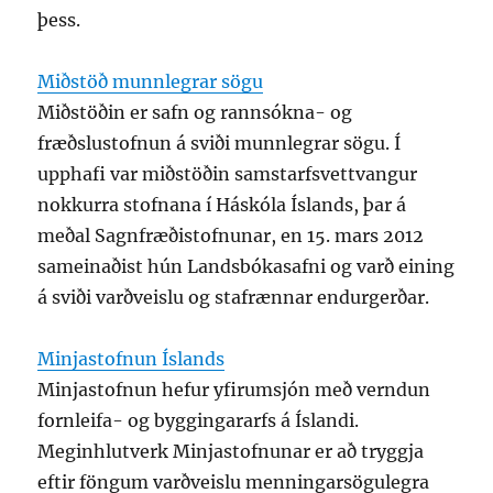
þess.
Miðstöð munnlegrar sögu
Miðstöðin er safn og rannsókna- og
fræðslustofnun á sviði munnlegrar sögu. Í
upphafi var miðstöðin samstarfsvettvangur
nokkurra stofnana í Háskóla Íslands, þar á
meðal Sagnfræðistofnunar, en 15. mars 2012
sameinaðist hún Landsbókasafni og varð eining
á sviði varðveislu og stafrænnar endurgerðar.
Minjastofnun Íslands
Minjastofnun hefur yfirumsjón með verndun
fornleifa- og byggingararfs á Íslandi.
Meginhlutverk Minjastofnunar er að tryggja
eftir föngum varðveislu menningarsögulegra