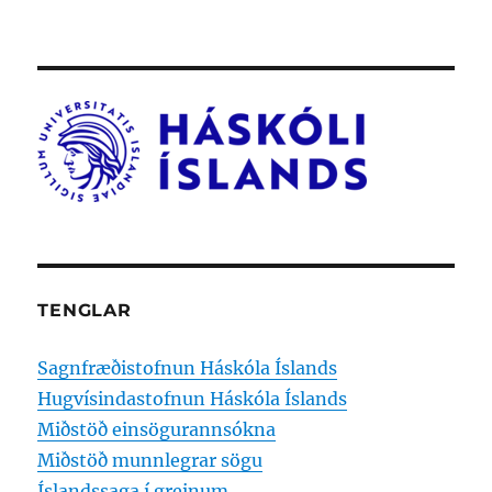
TENGLAR
Sagnfræðistofnun Háskóla Íslands
Hugvísindastofnun Háskóla Íslands
Miðstöð einsögurannsókna
Miðstöð munnlegrar sögu
Íslandssaga í greinum