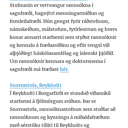
Stofnunin er vettvangur rannsókna í
sagnfræði, hagnýtri menningarmiðlun og
fornleifafræði. Hún gengst fyrir ráðstefnum,
námskeiðum, málstofum, fyrirlestrum og hvers
konar annarri starfsemi sem styður rannsóknir
og kennslu á fræðasviðinu og eflir tengsl við
alþjóðlegt háskólasamfélag og íslenskt þjóðlíf.
Um rannsóknir kennara og doktorsnema í
sagnfræði má fræðast
hér.
Snorrastofa, Reykholti
Í Reykholti í Borgarfirði er stunduð viðamikil
starfsemi á fjölmörgum sviðum. Þar er
Snorrastofa, rannsóknastofnun sem stuðlar að
rannsóknum og kynningu á miðaldafræðum
með sérstöku tilliti til Reykholts og