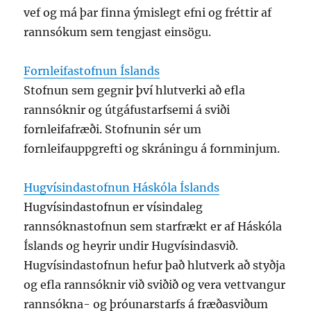
vef og má þar finna ýmislegt efni og fréttir af
rannsókum sem tengjast einsögu.
Fornleifastofnun Íslands
Stofnun sem gegnir því hlutverki að efla
rannsóknir og útgáfustarfsemi á sviði
fornleifafræði. Stofnunin sér um
fornleifauppgrefti og skráningu á fornminjum.
Hugvísindastofnun Háskóla Íslands
Hugvísindastofnun er vísindaleg
rannsóknastofnun sem starfrækt er af Háskóla
Íslands og heyrir undir Hugvísindasvið.
Hugvísindastofnun hefur það hlutverk að styðja
og efla rannsóknir við sviðið og vera vettvangur
rannsókna- og þróunarstarfs á fræðasviðum