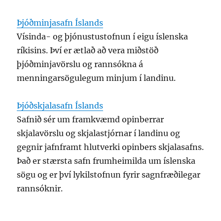
Þjóðminjasafn Íslands
Vísinda- og þjónustustofnun í eigu íslenska
ríkisins. Því er ætlað að vera miðstöð
þjóðminjavörslu og rannsókna á
menningarsögulegum minjum í landinu.
Þjóðskjalasafn Íslands
Safnið sér um framkvæmd opinberrar
skjalavörslu og skjalastjórnar í landinu og
gegnir jafnframt hlutverki opinbers skjalasafns.
Það er stærsta safn frumheimilda um íslenska
sögu og er því lykilstofnun fyrir sagnfræðilegar
rannsóknir.