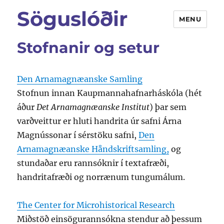
Söguslóðir
MENU
Stofnanir og setur
Den Arnamagnæanske Samling
Stofnun innan Kaupmannahafnarháskóla (hét
áður
Det Arnamagnæanske Institut
) þar sem
varðveittur er hluti handrita úr safni Árna
Magnússonar í sérstöku safni,
Den
Arnamagnæanske Håndskriftsamling,
og
stundaðar eru rannsóknir í textafræði,
handritafræði og norrænum tungumálum.
The Center for Microhistorical Research
Miðstöð einsögurannsókna stendur að þessum