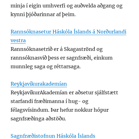
minja í eigin umhverfi og auðvelda aðgang og
kynni þjóðarinnar af þeim.
Rannsóknasetur Háskóla Íslands á Norðurlandi
vestra
Rannsóknasetrið er á Skagaströnd og
rannsóknasvið þess er sagnfræði, einkum
munnleg saga og réttarsaga.
Reykjavíkurakademían
ReykjavíkurAkademían er aðsetur sjálfstætt
starfandi fræðimanna í hug- og
félagsvísindum. Þar hefur nokkur hópur
sagnfræðinga aðstöðu.
Sagnfræðistofnun Háskóla Íslands