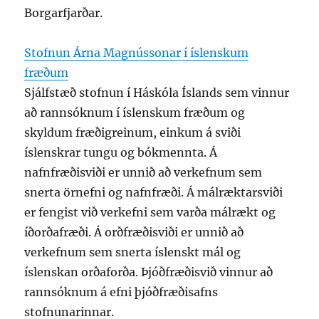
Borgarfjarðar.
Stofnun Árna Magnússonar í íslenskum
fræðum
Sjálfstæð stofnun í Háskóla Íslands sem vinnur
að rannsóknum í íslenskum fræðum og
skyldum fræðigreinum, einkum á sviði
íslenskrar tungu og bókmennta. Á
nafnfræðisviði er unnið að verkefnum sem
snerta örnefni og nafnfræði. Á málræktarsviði
er fengist við verkefni sem varða málrækt og
íðorðafræði. Á orðfræðisviði er unnið að
verkefnum sem snerta íslenskt mál og
íslenskan orðaforða. Þjóðfræðisvið vinnur að
rannsóknum á efni þjóðfræðisafns
stofnunarinnar.