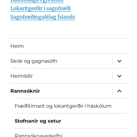
Lokaritgerðir í sagnfræði
Sagnfræðingafélag Íslands
Heim
expand
Skrár og gagnasöfn
child
menu
expand
Heimildir
child
menu
expand
Rannsóknir
child
menu
Fræðitímarit og lokaritgerðir í háskólum
Stofnanir og setur
Rannsóknaverkefni