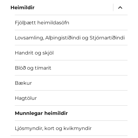
menu
expand
Heimildir
child
menu
Fjölþætt heimildasöfn
Lovsamling, Alþingistíðindi og Stjórnartíðindi
Handrit og skjöl
Blöð og tímarit
Bækur
Hagtölur
Munnlegar heimildir
Ljósmyndir, kort og kvikmyndir