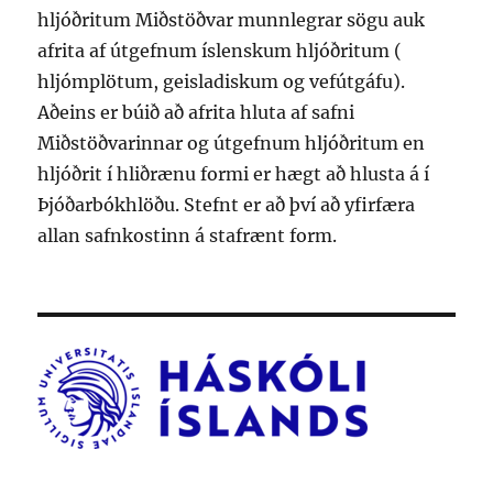
hljóðritum Miðstöðvar munnlegrar sögu auk
afrita af útgefnum íslenskum hljóðritum (
hljómplötum, geisladiskum og vefútgáfu).
Aðeins er búið að afrita hluta af safni
Miðstöðvarinnar og útgefnum hljóðritum en
hljóðrit í hliðrænu formi er hægt að hlusta á í
Þjóðarbókhlöðu. Stefnt er að því að yfirfæra
allan safnkostinn á stafrænt form.