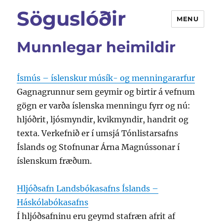
Söguslóðir
MENU
Munnlegar heimildir
Ísmús – íslenskur músík- og menningararfur
Gagnagrunnur sem geymir og birtir á vefnum
gögn er varða íslenska menningu fyrr og nú:
hljóðrit, ljósmyndir, kvikmyndir, handrit og
texta. Verkefnið er í umsjá Tónlistarsafns
Íslands og Stofnunar Árna Magnússonar í
íslenskum fræðum.
Hljóðsafn Landsbókasafns Íslands –
Háskólabókasafns
Í hljóðsafninu eru geymd stafræn afrit af