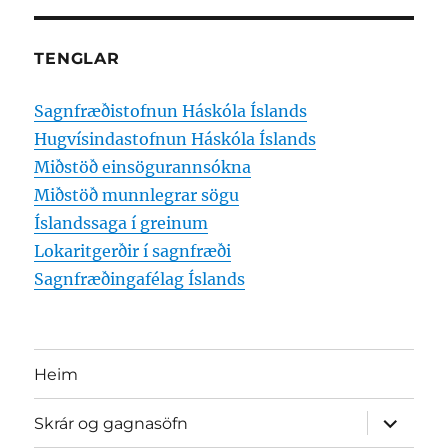
TENGLAR
Sagnfræðistofnun Háskóla Íslands
Hugvísindastofnun Háskóla Íslands
Miðstöð einsögurannsókna
Miðstöð munnlegrar sögu
Íslandssaga í greinum
Lokaritgerðir í sagnfræði
Sagnfræðingafélag Íslands
Heim
expand
Skrár og gagnasöfn
child