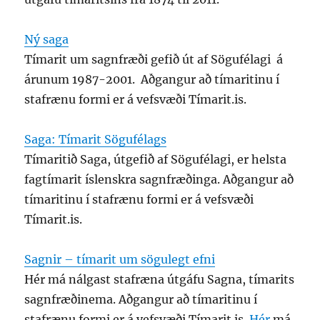
Ný saga
Tímarit um sagnfræði gefið út af Sögufélagi á
árunum 1987-2001. Aðgangur að tímaritinu í
stafrænu formi er á vefsvæði Tímarit.is.
Saga: Tímarit Sögufélags
Tímaritið Saga, útgefið af Sögufélagi, er helsta
fagtímarit íslenskra sagnfræðinga. Aðgangur að
tímaritinu í stafrænu formi er á vefsvæði
Tímarit.is.
Sagnir – tímarit um sögulegt efni
Hér má nálgast stafræna útgáfu Sagna, tímarits
sagnfræðinema. Aðgangur að tímaritinu í
stafrænu formi er á vefsvæði Tímarit.is.
Hér
má