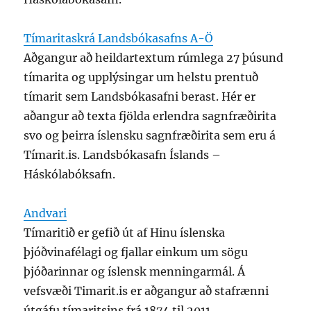
Tímaritaskrá Landsbókasafns A-Ö
Aðgangur að heildartextum rúmlega 27 þúsund
tímarita og upplýsingar um helstu prentuð
tímarit sem Landsbókasafni berast. Hér er
aðangur að texta fjölda erlendra sagnfræðirita
svo og þeirra íslensku sagnfræðirita sem eru á
Tímarit.is. Landsbókasafn Íslands –
Háskólabóksafn.
Andvari
Tímaritið er gefið út af Hinu íslenska
þjóðvinafélagi og fjallar einkum um sögu
þjóðarinnar og íslensk menningarmál. Á
vefsvæði Timarit.is er aðgangur að stafrænni
útgáfu tímaritsins frá 1874 til 2011.