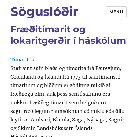
Söguslóðir
MENU
Fræðitímarit og
lokaritgerðir í háskólum
Tímarit.is
Stafrænt safn blaða og tímarita frá Færeyjum,
Grænlandi og Íslandi frá 1773 til samtímans. Í
tímaritum og blöðum er að finna mikið af
fræðilegu efni, auk þess sem í safninu eru
nokkur fræðileg tímarit sem helguð eru
sagnfræðilegum rannsóknum að miklu eða öllu
leyti s.s. Andvari, Blanda, Saga, Ný saga, Sagnir
og Skírnir. Landsbókasafn Íslands –
Háskólabókasafn.