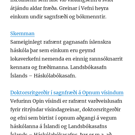
átjándu aldar fræða. Greinar í Vefni heyra
einkum undir sagnfræði og bókmenntir.
Skemman
Sameiginlegt rafrænt gagnasafn íslenskra
háskóla þar sem einkum eru geymd
lokaverkefni nemenda en einnig rannsóknarrit
kennara og fræðimanna. Landsbókasafn
Íslands – Háskólabókasafn.
Doktorsritgerðir í sagnfræði á Opnum vísindum
Vefurinn Opin vísindi er rafrænt varðveislusafn
fyrir ritrýndar vísindagreinar, doktorsritgerðir
og efni sem birtist í opnum aðgangi á vegum
háskólanna á Íslandi og Landsbókasafns
Íslands – Háskólabókasafns. Þar er m.a. að