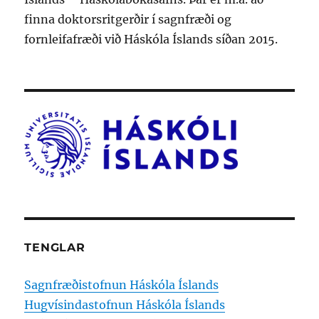
finna doktorsritgerðir í sagnfræði og
fornleifafræði við Háskóla Íslands síðan 2015.
TENGLAR
Sagnfræðistofnun Háskóla Íslands
Hugvísindastofnun Háskóla Íslands