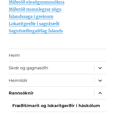
Miðstöð einsögurannsókna
Miðstöð munnlegrar sögu
Íslandssaga í greinum
Lokaritgerðir í sagnfræði
Sagnfræðingafélag Íslands
Heim
expand
Skrár og gagnasöfn
child
menu
expand
Heimildir
child
menu
expand
Rannsóknir
child
menu
Fræðitímarit og lokaritgerðir í háskólum