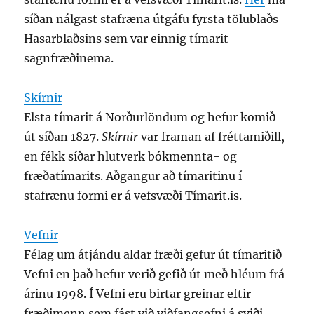
síðan nálgast stafræna útgáfu fyrsta tölublaðs
Hasarblaðsins sem var einnig tímarit
sagnfræðinema.
Skírnir
Elsta tímarit á Norðurlöndum og hefur komið
út síðan 1827.
Skírnir
var framan af fréttamiðill,
en fékk síðar hlutverk bókmennta- og
fræðatímarits. Aðgangur að tímaritinu í
stafrænu formi er á vefsvæði Tímarit.is.
Vefnir
Félag um átjándu aldar fræði gefur út tímaritið
Vefni en það hefur verið gefið út með hléum frá
árinu 1998. Í Vefni eru birtar greinar eftir
fræðimenn sem fást við viðfangsefni á sviði